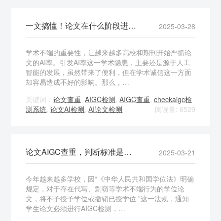
一文搞懂！论文在什么阶段进行AIGC查重
2025-03-28
学术不端的重要性，让越来越多高校和期刊开始严抓论
文的AI率。引发AI率这一学术隐患，主要还是源于人工
智能的发展，虽然带来了便利，但在学术诚信这一方面
却容易造成不好的影响。那么，…
关键词：
论文查重
,
AIGC检测
,
AIGC查重
,
checkaigc检
测系统
,
论文AI检测
,
AI论文检测
阅读量: 6529
论文AIGC查重，判断标准是什么？
2025-03-21
今年越来越多学校，因“《中华人民共和国学位法》明确
规定，对于存在代写、剽窃等学术不端行为的学位论
文，将不予授予学位或撤销已授学位 ”这一法规，通知
学生论文必须进行AIGC检测，…