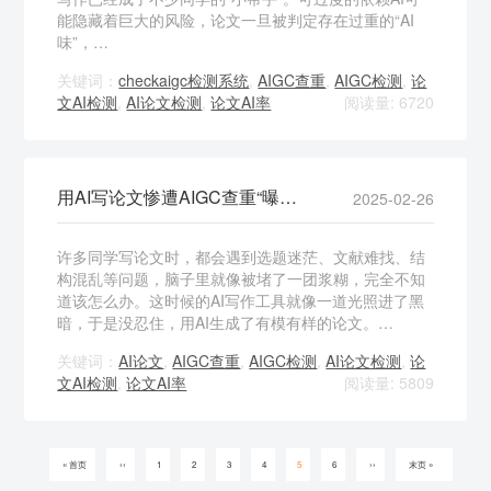
能隐藏着巨大的风险，论文一旦被判定存在过重的“AI
味”，…
关键词：
checkaigc检测系统
,
AIGC查重
,
AIGC检测
,
论
文AI检测
,
AI论文检测
,
论文AI率
阅读量: 6720
用AI写论文惨遭AIGC查重“曝光”，实用经验速看
2025-02-26
许多同学写论文时，都会遇到选题迷茫、文献难找、结
构混乱等问题，脑子里就像被堵了一团浆糊，完全不知
道该怎么办。这时候的AI写作工具就像一道光照进了黑
暗，于是没忍住，用AI生成了有模有样的论文。…
关键词：
AI论文
,
AIGC查重
,
AIGC检测
,
AI论文检测
,
论
文AI检测
,
论文AI率
阅读量: 5809
« 首页
‹‹
1
2
3
4
5
6
››
末页 »
首
前
Page
Page
Page
Page
当
Page
下
末
页
一
前
一
页