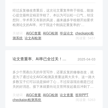
经过反复修改查重后，这次论文重复率终于很低，能放
心提交最终定稿至学校了。本以为可以松一口气，却没
想到，学术界又有新的风波，越来越多学校都开始要求
检测论文的AI率。对于我这个刚搞定重复率的“…
关键词：
AIGC查重
,
AIGC检测
,
毕业论文
,
checkaigc检
测系统
,
论文AI检测
阅读量: 5451
论文查重率、AI率已全过关！免费PPT助答辩一臂之力
2025-04-03
多少个黑夜白天的辛苦写作，还要反复的修修改改，就
是为了通过论文AIGC检测及查重这两大关卡。这一路大
多数宝子们可以说是操碎了心，不过应该现在都是已过
关的好消息。接下来就要向论文答辩发起最后冲刺了…
关键词：
AIGC查重
,
AIGC检测
,
论文查重
,
答辩PPT
,
checkaigc检测系统
阅读量: 5263