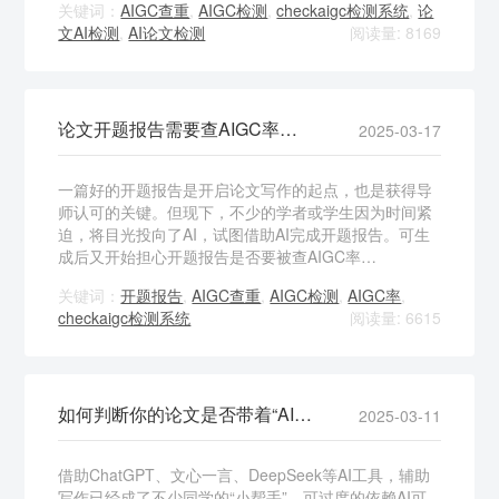
关键词：
AIGC查重
,
AIGC检测
,
checkaigc检测系统
,
论
文AI检测
,
AI论文检测
阅读量: 8169
论文开题报告需要查AIGC率吗？
2025-03-17
一篇好的开题报告是开启论文写作的起点，也是获得导
师认可的关键。但现下，不少的学者或学生因为时间紧
迫，将目光投向了AI，试图借助AI完成开题报告。可生
成后又开始担心开题报告是否要被查AIGC率…
关键词：
开题报告
,
AIGC查重
,
AIGC检测
,
AIGC率
,
checkaigc检测系统
阅读量: 6615
如何判断你的论文是否带着“AI味”
2025-03-11
借助ChatGPT、文心一言、DeepSeek等AI工具，辅助
写作已经成了不少同学的“小帮手”。可过度的依赖AI可