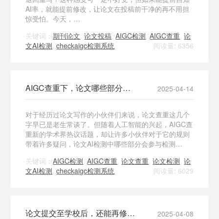
AI率，就能提前修改，让论文在投稿前干净的再不用担
惊受怕。今天，…
关键词：
期刊论文
,
论文投稿
,
AIGC检测
,
AIGC查重
,
论
文AI检测
,
checkaigc检测系统
阅读量: 6356
AIGC查重下，论文哪些部分内容在检测范围内？
2025-04-14
对于经历过论文写作的小伙伴们来说，论文查重这几个
字早已是老生常谈了。但随着人工智能的兴起，AIGC查
重新的学术界热议话题，却让许多小伙伴对于它的规则
带着许多疑问，论文AI检测中哪些部分会参与检测…
关键词：
AIGC检测
,
AIGC查重
,
论文查重
,
论文检测
,
论
文AI检测
,
checkaigc检测系统
阅读量: 6029
论文提交至学校后，还能再修改吗？
2025-04-08