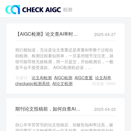
【AIGC检测】论文查AI率时需要注意哪些问题？
2025-04-27
我们都知道，无论是论文查重还是查重AI率整个过程自
助检测。检测过程看似简单，一旦某些细节没注意，就
很可能导致无效检测，而一旦提交，开始检测后，一般
是不会不接受退款。 AIGC检测前必读，…
关键词：
论文AI检测
,
AIGC检测
,
AIGC查重
,
论文AI率
,
checkaigc检测系统
,
AI论文检测
阅读量: 5860
期刊论文投稿前，如何自查AI率？
2025-04-22
担心辛辛苦苦写的论文投稿后，却被告知AI率过高，被
退回重写？这种感受可一定不好受，但如果能提前自知