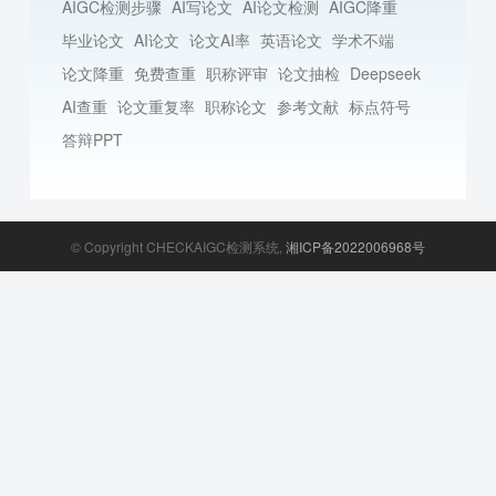
AIGC检测步骤
AI写论文
AI论文检测
AIGC降重
毕业论文
AI论文
论文AI率
英语论文
学术不端
论文降重
免费查重
职称评审
论文抽检
Deepseek
AI查重
论文重复率
职称论文
参考文献
标点符号
答辩PPT
© Copyright CHECKAIGC检测系统,
湘ICP备2022006968号