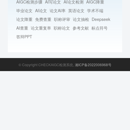
AIGC检测步骤
AI写论文
AI论文检测
AIGC降重
毕业论文
AI论文
论文AI率
英语论文
学术不端
论文降重
免费查重
职称评审
论文抽检
Deepseek
AI查重
论文重复率
职称论文
参考文献
标点符号
答辩PPT
© Copyright CHECKAIGC检测系统,
湘ICP备2022006968号